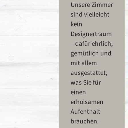
Unsere Zimmer
sind vielleicht
kein
Designertraum
– dafür ehrlich,
gemütlich und
mit allem
ausgestattet,
was Sie für
einen
erholsamen
Aufenthalt
brauchen.