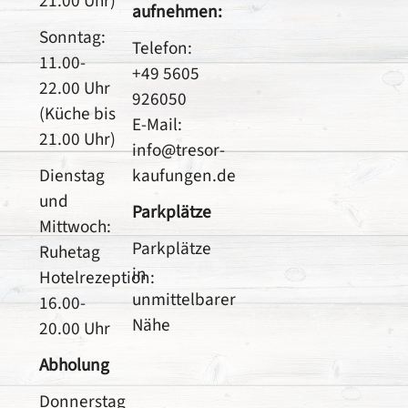
21.00 Uhr)
aufnehmen:
Sonntag:
Telefon:
11.00-
+49 5605
22.00 Uhr
926050
(Küche bis
E-Mail:
21.00 Uhr)
info@tresor-
Dienstag
kaufungen.de
und
Parkplätze
Mittwoch:
Parkplätze
Ruhetag
in
Hotelrezeption:
unmittelbarer
16.00-
Nähe
20.00 Uhr
Abholung
Donnerstag