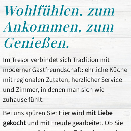
-
-
-
Ankommen &
Ankommen &
Ankommen &
Restaurant &
Restaurant &
Restaurant &
herzlich &
herzlich &
herzlich &
Wohlfühlen, zum
das Restaurant
das Restaurant
das Restaurant
unkompliziert
unkompliziert
unkompliziert
Wohlfühlen
Wohlfühlen
Wohlfühlen
Hotel in
Hotel in
Hotel in
Ankommen, zum
für kleinere
für kleinere
für kleinere
Tresor
Tresor
Tresor
Kaufungen
Kaufungen
Kaufungen
Genießen.
Gesellschaften
Gesellschaften
Gesellschaften
FESTE FEIERN
FESTE FEIERN
FESTE FEIERN
ZIMMER
ZIMMER
ZIMMER
Im Tresor verbindet sich Tradition mit
ANFRAGEN
ANFRAGEN
ANFRAGEN
TISCH
TISCH
TISCH
SPEISEN &
SPEISEN &
SPEISEN &
moderner Gastfreundschaft: ehrliche Küche
RESERVIEREN
RESERVIEREN
RESERVIEREN
GETRÄNKE
GETRÄNKE
GETRÄNKE
ZUM
ZUM
ZUM
mit regionalen Zutaten, herzlicher Service
RESTAURANT
RESTAURANT
RESTAURANT
und Zimmer, in denen man sich wie
zuhause fühlt.
Bei uns spüren Sie: Hier wird
mit Liebe
gekocht
und mit Freude gearbeitet. Ob Sie