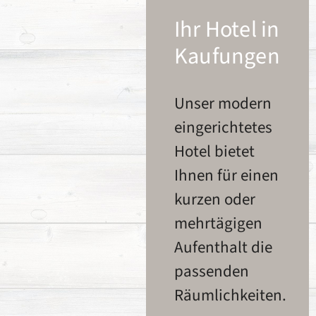
Ihr Hotel in
Kaufungen
Unser modern
eingerichtetes
Hotel bietet
Ihnen für einen
kurzen oder
mehrtägigen
Aufenthalt die
passenden
Räumlichkeiten.