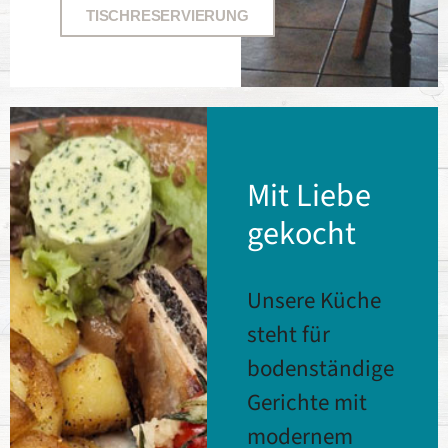
TISCHRESERVIERUNG
Mit Liebe
gekocht
Unsere Küche
steht für
bodenständige
Gerichte mit
modernem